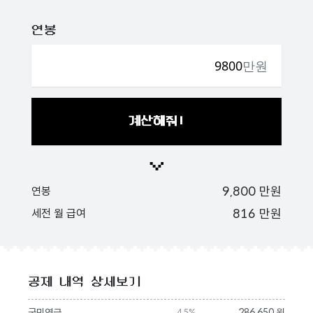
연봉
만원
계산해줘!
9,800
만원
연봉
816
만원
세전 월 급여
공제 내역 상세보기
국민연금
286,650 원
4.5%