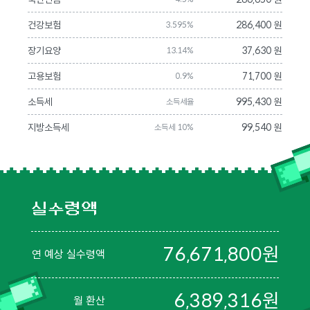
건강보험
286,400 원
3.595%
장기요양
37,630 원
13.14%
고용보험
71,700 원
0.9%
소득세
995,430 원
소득세율
지방소득세
99,540 원
소득세 10%
실수령액
76,671,800
원
연 예상 실수령액
6,389,316
원
월 환산