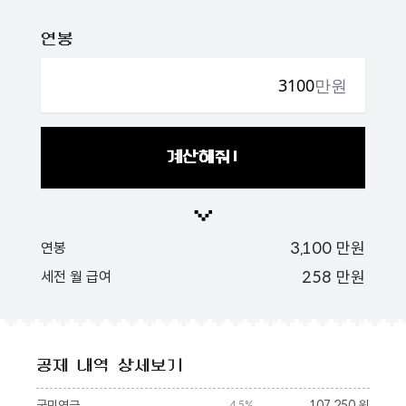
연봉
만원
계산해줘!
3,100
만원
연봉
258
만원
세전 월 급여
공제 내역 상세보기
국민연금
107,250 원
4.5%