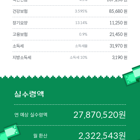
건강보험
85,680 원
3.595%
장기요양
11,250 원
13.14%
고용보험
21,450 원
0.9%
소득세
31,970 원
소득세율
지방소득세
3,190 원
소득세 10%
실수령액
27,870,520
원
연 예상 실수령액
2,322,543
원
월 환산