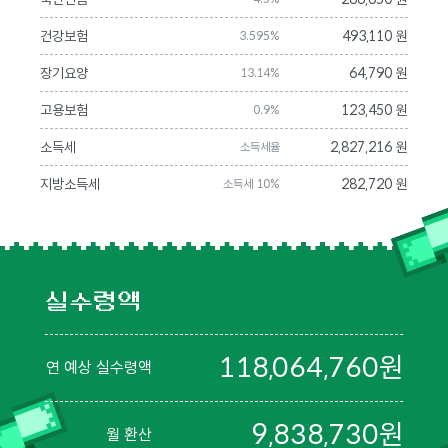
건강보험
493,110 원
3.595%
장기요양
64,790 원
13.14%
고용보험
123,450 원
0.9%
소득세
2,827,216 원
소득세율
지방소득세
282,720 원
소득세 10%
실수령액
118,064,760
원
연 예상 실수령액
9,838,730
원
월 환산