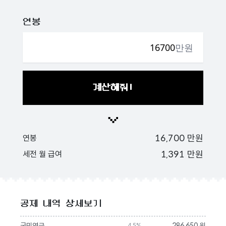
연봉
만원
계산해줘!
16,700
만원
연봉
1,391
만원
세전 월 급여
공제 내역 상세보기
국민연금
286,650 원
4.5%