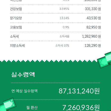
건강보험
331,330 원
3.595%
장기요양
43,530 원
13.14%
고용보험
82,950 원
0.9%
소득세
1,282,980 원
소득세율
지방소득세
128,290 원
소득세 10%
실수령액
87,131,240
원
연 예상 실수령액
7,260,936
원
월 환산