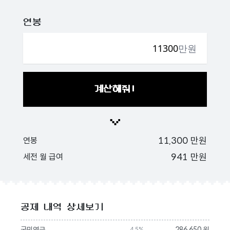
연봉
만원
계산해줘!
11,300
만원
연봉
941
만원
세전 월 급여
공제 내역 상세보기
국민연금
286,650 원
4.5%