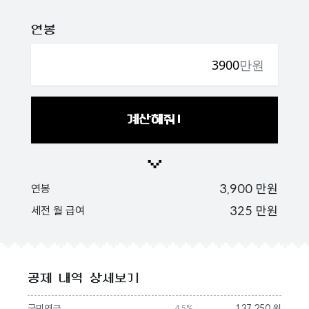
연봉
만원
계산해줘!
3,900
만원
연봉
325
만원
세전 월 급여
공제 내역 상세보기
국민연금
137,250 원
4.5%