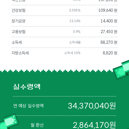
건강보험
109,640 원
3.595%
장기요양
14,400 원
13.14%
고용보험
27,450 원
0.9%
소득세
88,270 원
소득세율
지방소득세
8,820 원
소득세 10%
실수령액
34,370,040
원
연 예상 실수령액
2,864,170
원
월 환산