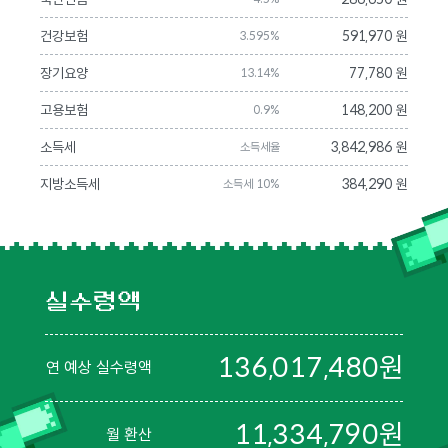
건강보험
591,970 원
3.595%
장기요양
77,780 원
13.14%
고용보험
148,200 원
0.9%
소득세
3,842,986 원
소득세율
지방소득세
384,290 원
소득세 10%
실수령액
136,017,480
원
연 예상 실수령액
11,334,790
원
월 환산