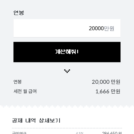
연봉
만원
계산해줘!
20,000
만원
연봉
1,666
만원
세전 월 급여
공제 내역 상세보기
국민연금
286,650 원
4.5%