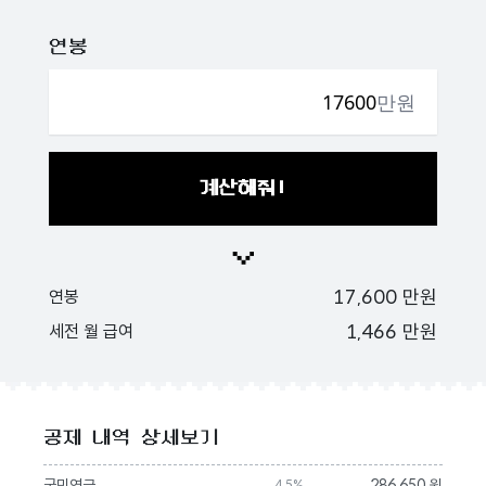
연봉
만원
계산해줘!
17,600
만원
연봉
1,466
만원
세전 월 급여
공제 내역 상세보기
국민연금
286,650 원
4.5%