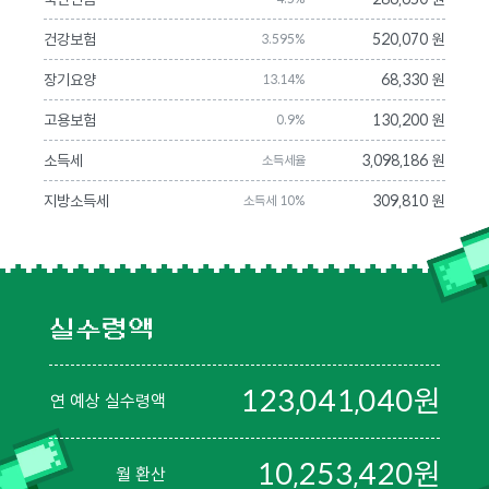
건강보험
520,070 원
3.595%
장기요양
68,330 원
13.14%
고용보험
130,200 원
0.9%
소득세
3,098,186 원
소득세율
지방소득세
309,810 원
소득세 10%
실수령액
123,041,040
원
연 예상 실수령액
10,253,420
원
월 환산