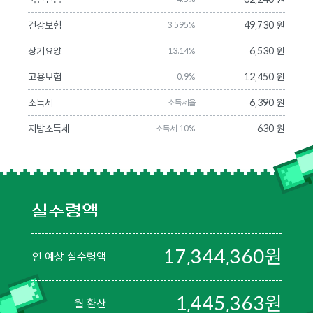
건강보험
49,730 원
3.595%
장기요양
6,530 원
13.14%
고용보험
12,450 원
0.9%
소득세
6,390 원
소득세율
지방소득세
630 원
소득세 10%
실수령액
17,344,360
원
연 예상 실수령액
1,445,363
원
월 환산