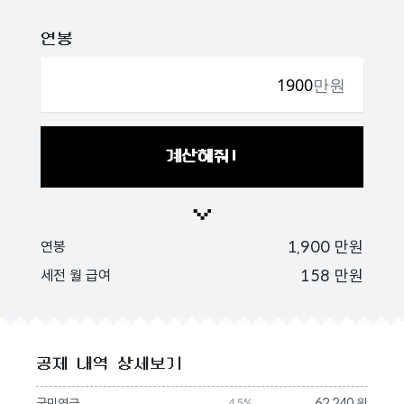
연봉
만원
계산해줘!
1,900
만원
연봉
158
만원
세전 월 급여
공제 내역 상세보기
국민연금
62,240 원
4.5%