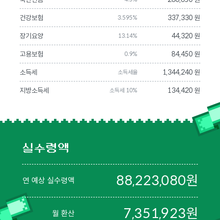
건강보험
337,330 원
3.595%
장기요양
44,320 원
13.14%
고용보험
84,450 원
0.9%
소득세
1,344,240 원
소득세율
지방소득세
134,420 원
소득세 10%
실수령액
88,223,080
원
연 예상 실수령액
7,351,923
원
월 환산