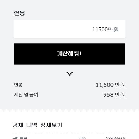
연봉
만원
계산해줘!
11,500
만원
연봉
958
만원
세전 월 급여
공제 내역 상세보기
국민연금
286,650 원
4.5%