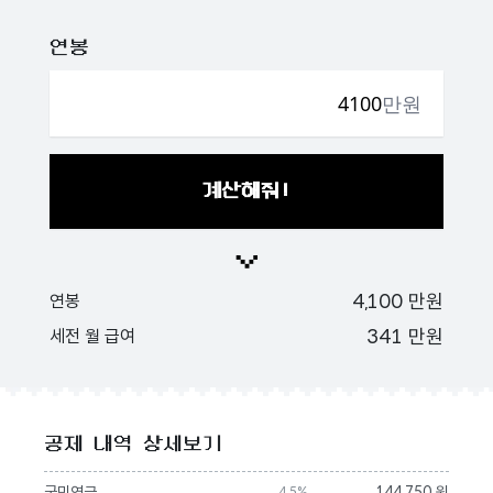
연봉
만원
계산해줘!
4,100
만원
연봉
341
만원
세전 월 급여
공제 내역 상세보기
국민연금
144,750 원
4.5%