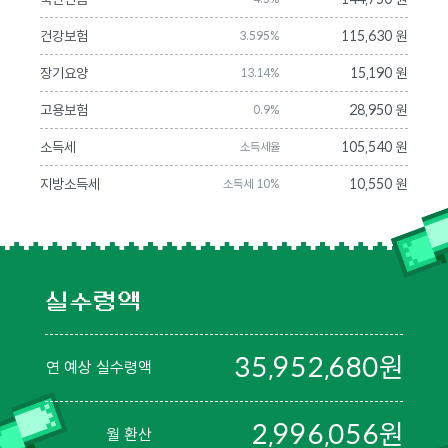
건강보험
115,630 원
3.595%
장기요양
15,190 원
13.14%
고용보험
28,950 원
0.9%
소득세
105,540 원
소득세율
지방소득세
10,550 원
소득세 10%
실수령액
35,952,680
원
연 예상 실수령액
2,996,056
원
월 환산