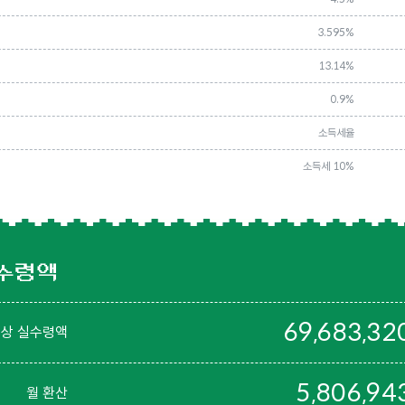
3.595%
13.14%
0.9%
소득세율
소득세 10%
수령액
69,683,32
예상 실수령액
5,806,94
월 환산