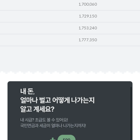
1,700,060
1,729,150
1,753,240
1,777,350