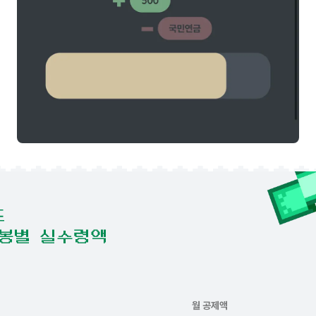
도
봉별 실수령액
월 공제액