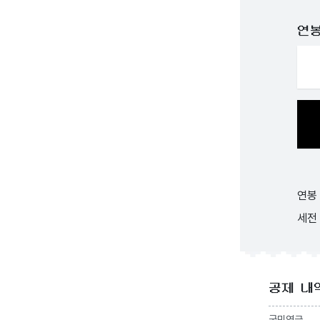
연
연봉
세전
공제 내
국민연금