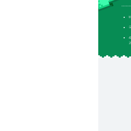
•
•
•