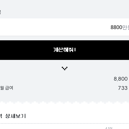
봉
만
계산해줘!
8,800
733
 월 급여
역 상세보기
4.5%