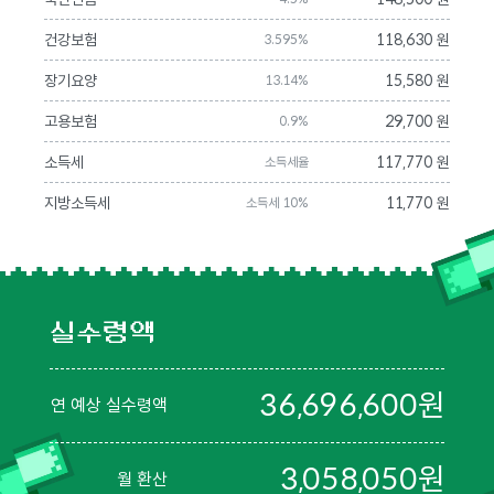
건강보험
118,630 원
3.595%
장기요양
15,580 원
13.14%
고용보험
29,700 원
0.9%
소득세
117,770 원
소득세율
지방소득세
11,770 원
소득세 10%
실수령액
36,696,600
원
연 예상 실수령액
3,058,050
원
월 환산