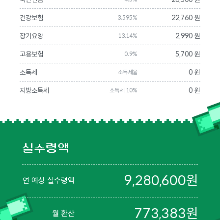
건강보험
22,760 원
3.595%
장기요양
2,990 원
13.14%
고용보험
5,700 원
0.9%
소득세
0 원
소득세율
지방소득세
0 원
소득세 10%
실수령액
9,280,600
원
연 예상 실수령액
773,383
원
월 환산