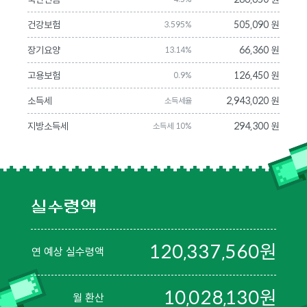
건강보험
505,090 원
3.595%
장기요양
66,360 원
13.14%
고용보험
126,450 원
0.9%
소득세
2,943,020 원
소득세율
지방소득세
294,300 원
소득세 10%
실수령액
120,337,560
원
연 예상 실수령액
10,028,130
원
월 환산