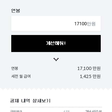
연봉
만원
계산해줘!
17,100
만원
연봉
1,425
만원
세전 월 급여
공제 내역 상세보기
국민연금
286,650 원
4.5%