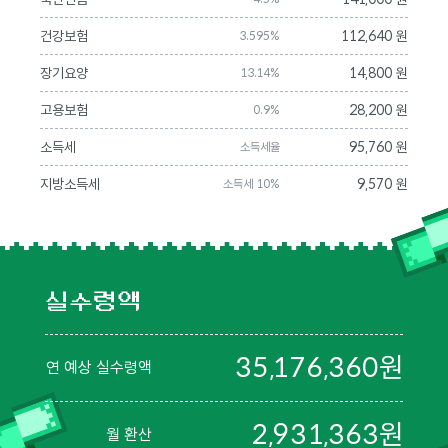
건강보험
112,640 원
3.595%
장기요양
14,800 원
13.14%
고용보험
28,200 원
0.9%
소득세
95,760 원
소득세율
지방소득세
9,570 원
소득세 10%
실수령액
35,176,360
원
연 예상 실수령액
2,931,363
원
월 환산